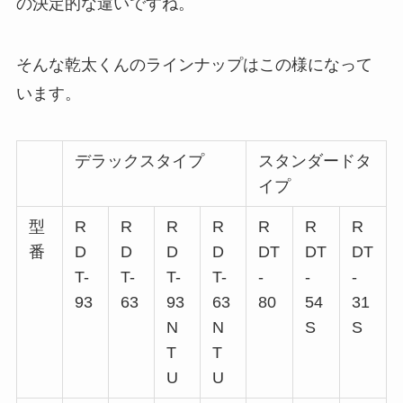
の決定的な違いですね。
そんな乾太くんのラインナップはこの様になって
います。
デラックスタイプ
スタンダードタ
イプ
型
R
R
R
R
R
R
R
番
D
D
D
D
DT
DT
DT
T-
T-
T-
T-
-
-
-
93
63
93
63
80
54
31
N
N
S
S
T
T
U
U