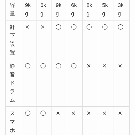
容
9k
6k
9k
6k
8k
5k
3k
量
g
g
g
g
g
g
g
軒
✕
✕
◯
◯
◯
◯
◯
下
設
置
静
◯
◯
◯
◯
✕
✕
✕
音
ド
ラ
ム
ス
◯
◯
✕
✕
✕
✕
✕
マ
ホ