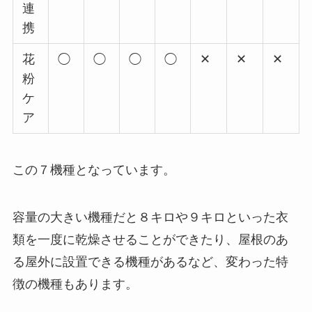
連
携
花
◯
◯
◯
◯
✕
✕
✕
粉
ケ
ア
この７機種となっています。
容量の大きい機種だと８キロや９キロといった衣
類を一度に乾燥させることができたり、屋根のあ
る屋外に設置できる機種があるなど、変わった特
徴の機種もあります。