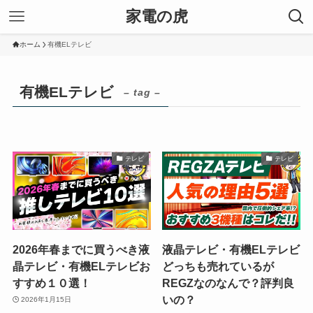
家電の虎
ホーム
有機ELテレビ
有機ELテレビ
– tag –
テレビ
テレビ
2026年春までに買うべき液
液晶テレビ・有機ELテレビ
晶テレビ・有機ELテレビお
どっちも売れているが
すすめ１０選！
REGZなのなんで？評判良
いの？
2026年1月15日